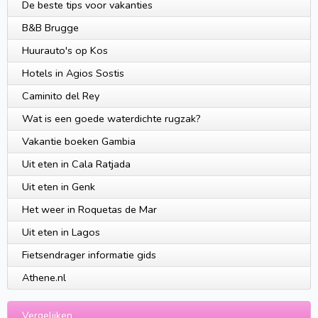
De beste tips voor vakanties
B&B Brugge
Huurauto's op Kos
Hotels in Agios Sostis
Caminito del Rey
Wat is een goede waterdichte rugzak?
Vakantie boeken Gambia
Uit eten in Cala Ratjada
Uit eten in Genk
Het weer in Roquetas de Mar
Uit eten in Lagos
Fietsendrager informatie gids
Athene.nl
Vergelijken