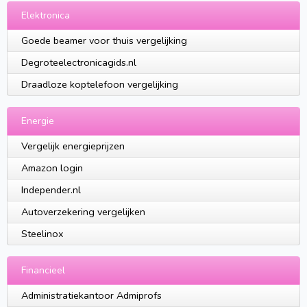
Elektronica
Goede beamer voor thuis vergelijking
Degroteelectronicagids.nl
Draadloze koptelefoon vergelijking
Energie
Vergelijk energieprijzen
Amazon login
Independer.nl
Autoverzekering vergelijken
Steelinox
Financieel
Administratiekantoor Admiprofs