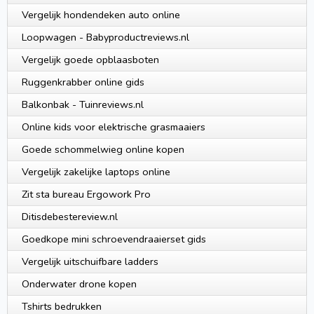
Vergelijk hondendeken auto online
Loopwagen - Babyproductreviews.nl
Vergelijk goede opblaasboten
Ruggenkrabber online gids
Balkonbak - Tuinreviews.nl
Online kids voor elektrische grasmaaiers
Goede schommelwieg online kopen
Vergelijk zakelijke laptops online
Zit sta bureau Ergowork Pro
Ditisdebestereview.nl
Goedkope mini schroevendraaierset gids
Vergelijk uitschuifbare ladders
Onderwater drone kopen
Tshirts bedrukken