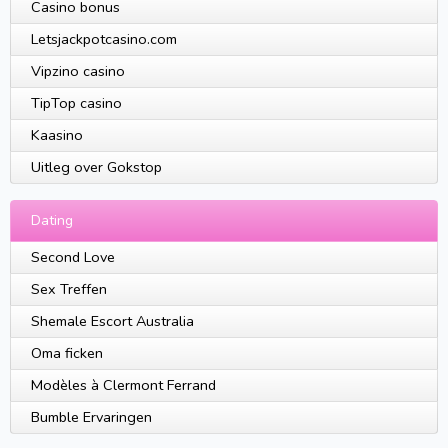
Casino bonus
Letsjackpotcasino.com
Vipzino casino
TipTop casino
Kaasino
Uitleg over Gokstop
Dating
Second Love
Sex Treffen
Shemale Escort Australia
Oma ficken
Modèles à Clermont Ferrand
Bumble Ervaringen