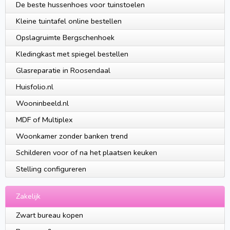
De beste hussenhoes voor tuinstoelen
Kleine tuintafel online bestellen
Opslagruimte Bergschenhoek
Kledingkast met spiegel bestellen
Glasreparatie in Roosendaal
Huisfolio.nl
Wooninbeeld.nl
MDF of Multiplex
Woonkamer zonder banken trend
Schilderen voor of na het plaatsen keuken
Stelling configureren
Zakelijk
Zwart bureau kopen