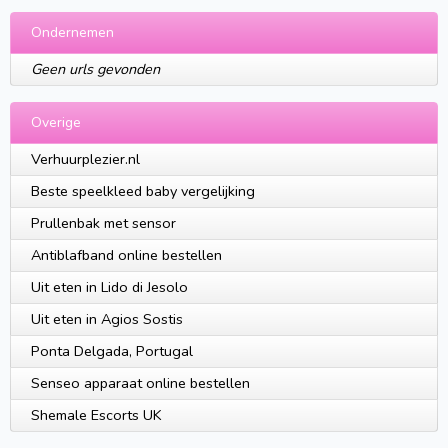
Ondernemen
Geen urls gevonden
Overige
Verhuurplezier.nl
Beste speelkleed baby vergelijking
Prullenbak met sensor
Antiblafband online bestellen
Uit eten in Lido di Jesolo
Uit eten in Agios Sostis
Ponta Delgada, Portugal
Senseo apparaat online bestellen
Shemale Escorts UK