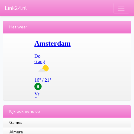
Link24.nl
Het weer
Kijk ook eens op
Games
Almere