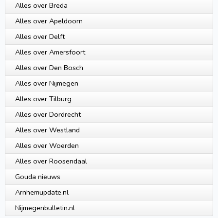
Alles over Breda
Alles over Apeldoorn
Alles over Delft
Alles over Amersfoort
Alles over Den Bosch
Alles over Nijmegen
Alles over Tilburg
Alles over Dordrecht
Alles over Westland
Alles over Woerden
Alles over Roosendaal
Gouda nieuws
Arnhemupdate.nl
Nijmegenbulletin.nl