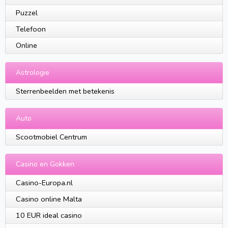
Puzzel
Telefoon
Online
Astrologie
Sterrenbeelden met betekenis
Auto
Scootmobiel Centrum
Casino en Gokken
Casino-Europa.nl
Casino online Malta
10 EUR ideal casino