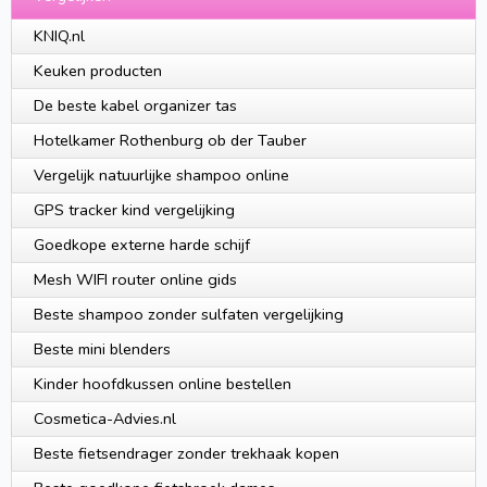
KNIQ.nl
Keuken producten
De beste kabel organizer tas
Hotelkamer Rothenburg ob der Tauber
Vergelijk natuurlijke shampoo online
GPS tracker kind vergelijking
Goedkope externe harde schijf
Mesh WIFI router online gids
Beste shampoo zonder sulfaten vergelijking
Beste mini blenders
Kinder hoofdkussen online bestellen
Cosmetica-Advies.nl
Beste fietsendrager zonder trekhaak kopen